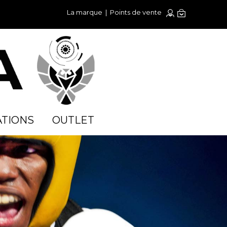
La marque
|
Points de vente
TIONS
OUTLET