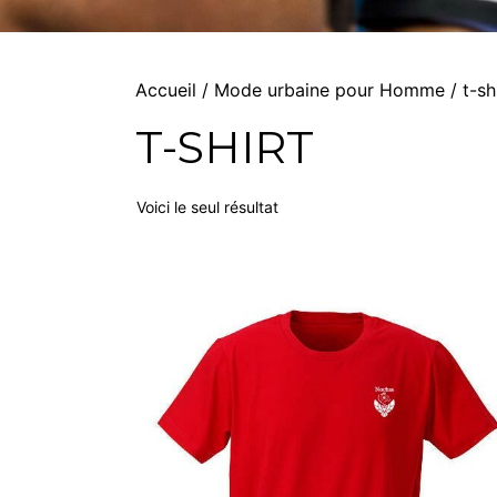
Accueil
/
Mode urbaine pour Homme
/ t-sh
T-SHIRT
Voici le seul résultat
Ce
produit
a
plusieurs
variations.
Les
options
peuvent
être