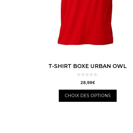
choisies
sur
la
page
du
produit
T-SHIRT BOXE URBAN OWL
0
28,99
€
s
u
r
CHOIX DES OPTIONS
5