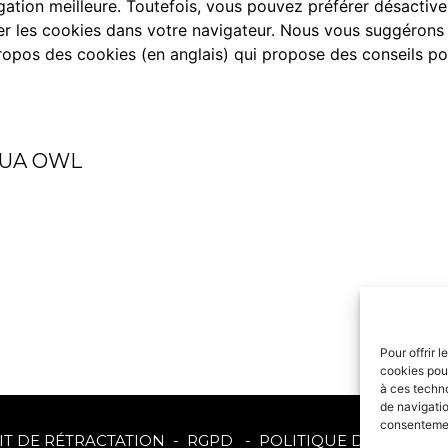
tion meilleure. Toutefois, vous pouvez préférer désactiver 
er les cookies dans votre navigateur. Nous vous suggérons 
ropos des cookies
(en anglais) qui propose des conseils po
UA OWL
Pour offrir 
cookies pour
à ces techn
de navigatio
consentement
IT DE RÉTRACTATION
-
RGPD
-
POLITIQUE DE COOKIE