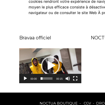
cookies rendront votre expérience de naviga
moyen le plus efficace consiste à désactiv
navigateur ou de consulter le site Web
À p
Bravaa officiel
NOCT
Lecteur
vidéo
00:00
00:15
NOCTUA BOUTIQUE
-
CGV
-
DRO