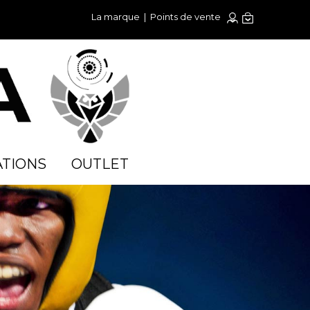
La marque
|
Points de vente
TIONS
OUTLET