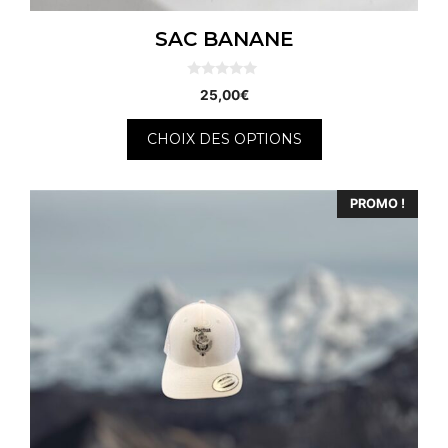
SAC BANANE
0
25,00
€
s
u
r
CHOIX DES OPTIONS
5
PROMO !