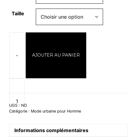
Taille
-
AJOUTER AU PANIER
quantité
de
Black
&
UGS :
ND
white
Catégorie :
Mode urbaine pour Homme
Informations complémentaires