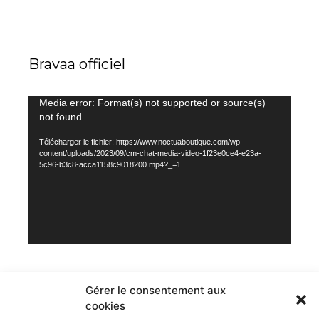
Bravaa officiel
Lecteur
Media error: Format(s) not supported or source(s)
not found
vidéo
Télécharger le fichier: https://www.noctuaboutique.com/wp-
content/uploads/2023/09/cm-chat-media-video-1f23e0ce4-e23a-
5c96-b3c8-acca1158c9018200.mp4?_=1
NOCTUA OWL
Gérer le consentement aux
cookies