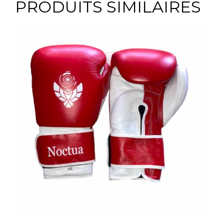
PRODUITS SIMILAIRES
Ce
produit
a
plusieurs
variations.
Les
options
peuvent
être
choisies
sur
la
page
du
produit