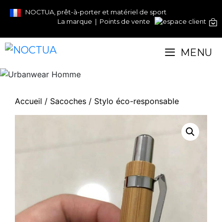
Aller
NOCTUA, prêt-à-porter et matériel de sport
au
La marque
|
Points de vente
contenu
MENU
Accueil
/
Sacoches
/ Stylo éco-responsable